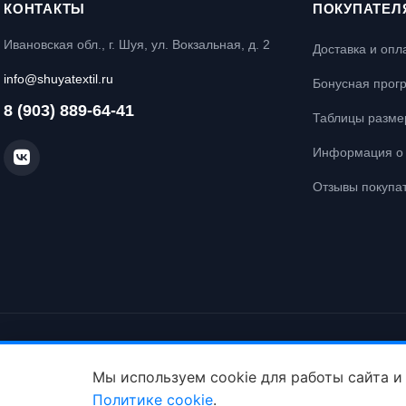
КОНТАКТЫ
ПОКУПАТЕЛ
Ивановская обл., г. Шуя, ул. Вокзальная, д. 2
Доставка и опл
info@shuyatextil.ru
Бонусная прог
8 (903) 889-64-41
Таблицы разме
Информация о 
Отзывы покупа
© Интернет-магазин постельного белья «Шуйский Текстиль», 2026. Все
Политика конфиденциальности
Политика cookie
Мы используем cookie для работы сайта и
Политике cookie
.
ID: crt cst ·