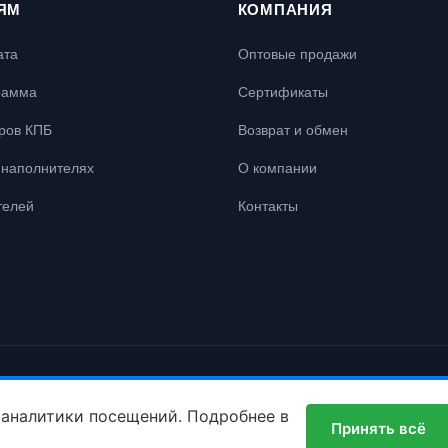
ЯМ
КОМПАНИЯ
ата
Оптовые продажи
рамма
Сертификаты
ров КПБ
Возврат и обмен
наполнителях
О компании
телей
Контакты
 права защищены.
 аналитики посещений. Подробнее в
Принять всё