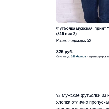
Футболка мужская, принт 
(816 вид 2)
Размер одежды:
52
825
руб.
Списать до
248 баллов
·
зарегистрирова
👕 Мужские футболки из 
хлопка отлично пропуска
трендовые принтованные 