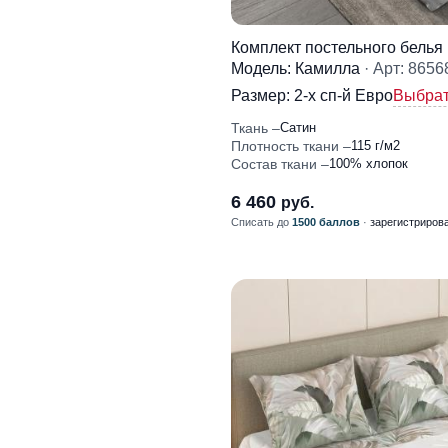
Комплект постельного белья
Модель: Камилла
· Арт: 8656
Размер:
2-x сп-й Евро
Выбрат
Ткань
Сатин
Плотность ткани
115 г/м2
Состав ткани
100% хлопок
6 460
руб.
Списать до
1500 баллов
·
зарегистриров