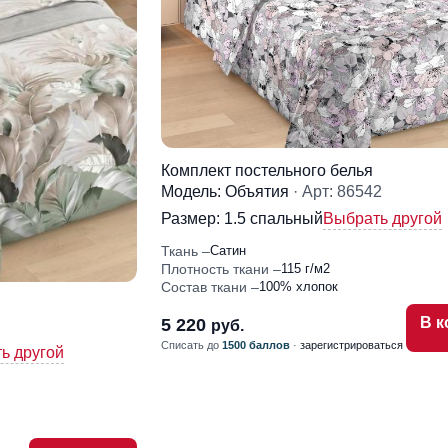
Комплект постельного белья
Модель: Объятия
· Арт: 86542
Размер:
1.5 спальный
Выбрать другой
Ткань
Сатин
Плотность ткани
115 г/м2
Состав ткани
100% хлопок
В к
5 220
руб.
Списать до
1500 баллов
·
зарегистрироваться
ь другой