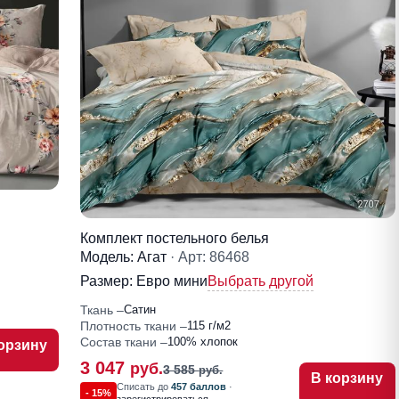
Комплект постельного белья
Модель: Агат
· Арт: 86468
Размер:
Евро мини
Выбрать другой
Ткань
Сатин
Плотность ткани
115 г/м2
Состав ткани
100% хлопок
орзину
3 047
руб.
3 585
руб.
В корзину
Списать до
457 баллов
·
- 15%
зарегистрироваться