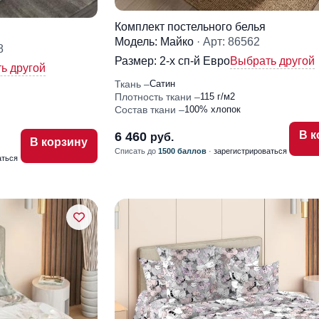
Комплект постельного белья
Модель: Майко
· Арт: 86562
8
Размер:
2-x сп-й Евро
Выбрать другой
ь другой
Ткань
Сатин
Плотность ткани
115 г/м2
Состав ткани
100% хлопок
В к
6 460
руб.
В корзину
Списать до
1500 баллов
·
зарегистрироваться
аться