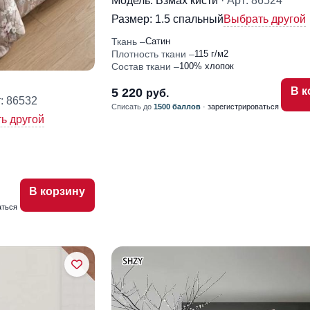
Модель: Взмах кисти
· Арт: 86524
Размер:
1.5 спальный
Выбрать другой
Ткань
Сатин
Плотность ткани
115 г/м2
Состав ткани
100% хлопок
В к
5 220
руб.
т: 86532
Списать до
1500 баллов
·
зарегистрироваться
ь другой
В корзину
аться