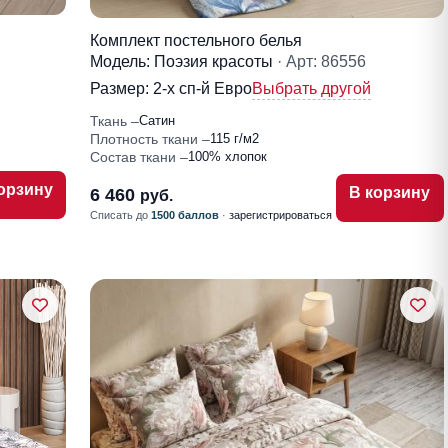
Комплект постельного белья
Модель: Поэзия красоты
· Арт: 86556
Размер:
2-x сп-й Евро
Выбрать другой
Ткань
Сатин
Плотность ткани
115 г/м2
Состав ткани
100% хлопок
орзину
В корзину
6 460
руб.
Списать до
1500 баллов
·
зарегистрироваться