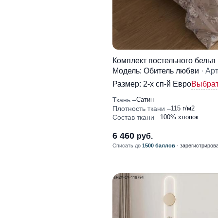
Комплект постельного белья
Модель: Обитель любви
· Ар
Размер:
2-x сп-й Евро
Выбрат
Ткань
Сатин
Плотность ткани
115 г/м2
Состав ткани
100% хлопок
6 460
руб.
Списать до
1500 баллов
·
зарегистриров