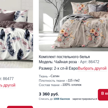
Комплект постельного белья
Модель: Чайная роза
· Арт: 86472
Размер:
2-x сп-й Евро
Выбрать другой
Ткань
Сатин
т: 86477
Плотность ткани
115 г/м2
Состав ткани
100% хлопок
ь другой
В к
3 360
руб.
Списать до
1008 баллов
·
зарегистрироваться