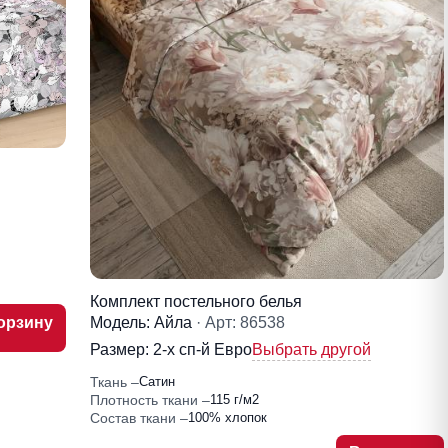
Комплект постельного белья
Модель: Айла
· Арт: 86538
орзину
Размер:
2-x сп-й Евро
Выбрать другой
Ткань
Сатин
Плотность ткани
115 г/м2
Состав ткани
100% хлопок