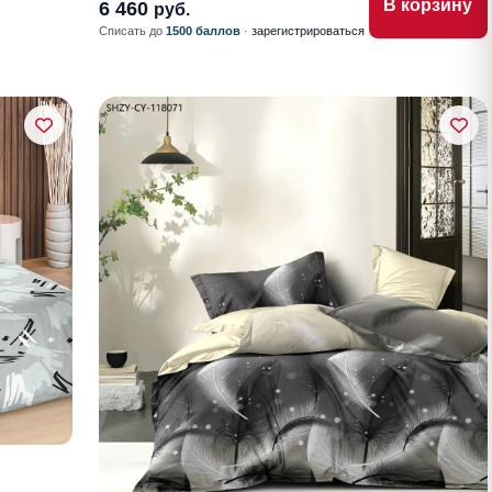
В корзину
6 460
руб.
Списать до
1500 баллов
·
зарегистрироваться