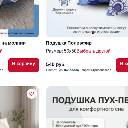
 на молнии
Подушка Полиэфир
ой
Размер:
50х50
Выбрать другой
В корзину
В к
540
руб.
ся
Списать до
162 балла
·
зарегистрироваться