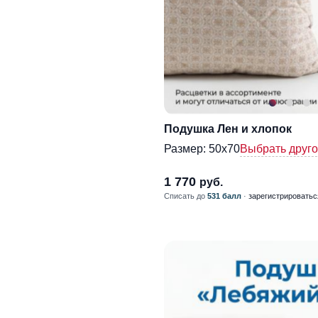
Подушка Лен и хлопок
Размер:
50х70
Выбрать друг
1 770
руб.
Списать до
531 балл
·
зарегистрироватьс