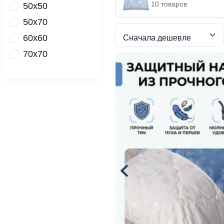
10 товаров
50х50
50х70
60х60
70х70