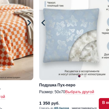
Подушка Пух-перо
7
Размер:
50х70
Выбрать другой
гой
В к
1 350
руб.
Списать до
405 баллов
·
зарегистрироваться
/э