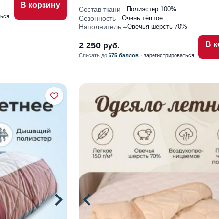
В корзину
Состав ткани
Полиэстер 100%
ться
Сезонность
Очень тёплое
Наполнитель
Овечья шерсть 70%
В к
2 250
руб.
Списать до
675 баллов
·
зарегистрироваться