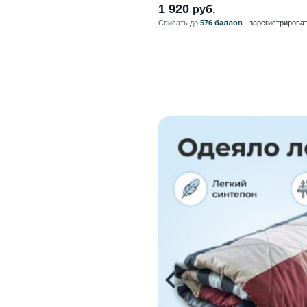
1 920
руб.
Списать до
576 баллов
·
зарегистрирова