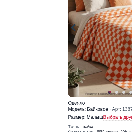
Одеяло
Модель: Байковое
· Арт: 138
Размер:
Малыш
Выбрать дру
Ткань
Байка
80% хлопок, 20% п