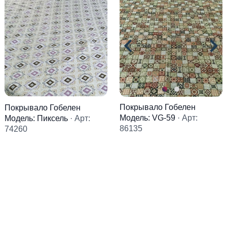
Покрывало Гобелен
Покрывало Гобелен
Модель: VG-59
· Арт:
Модель: Пиксель
· Арт:
86135
74260