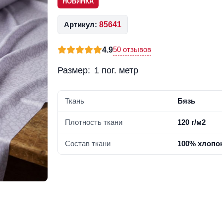
НОВИНКА
Артикул:
85641
50 отзывов
4.9
Размер:
1 пог. метр
Ткань
Бязь
Плотность ткани
120 г/м2
Состав ткани
100% хл