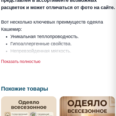
представлен в ассортименте возможных
расцветок и может отличаться от фото на сайте.
Вот несколько ключевых преимуществ одеяла
Кашемир:
Уникальная теплопроводность.
Гипоаллергенные свойства.
Непревзойденная мягкость.
Показать полностью
Подарите себе и своим близким комфорт и тепло с
этим роскошным одеялом!
Похожие товары